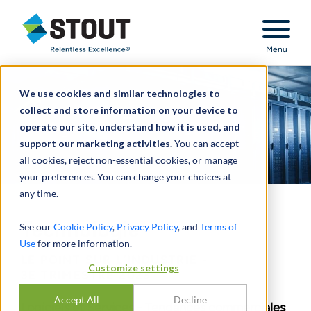
Stout Relentless Excellence
Menu
We use cookies and similar technologies to
collect and store information on your device to
operate our site, understand how it is used, and
support our marketing activities.
You can accept
all cookies, reject non-essential cookies, or manage
your preferences. You can change your choices at
any time.
Technologie
See our
Cookie Policy
,
Privacy Policy
, and
Terms of
Use
for more information.
LE POINT SUR L’INDUSTRIE -
Customize settings
3E TRIMESTRE 2023
Accept All
Decline
Logiciels et Services - Tendances commerciales