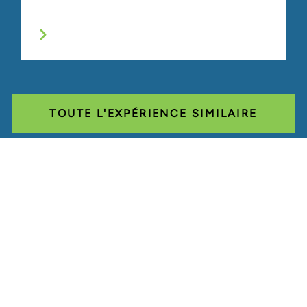
TOUTE L'EXPÉRIENCE SIMILAIRE
Glassdoor
LINKEDIN
SITEMAP
CONDITIONS
CONFIDENTIALITÉ
CODE DE CONDUITE
COOKIES
CONTACT