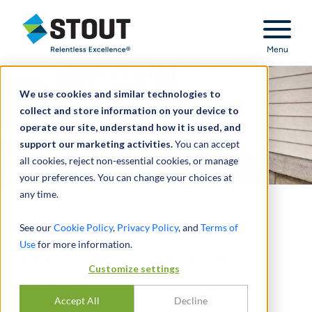
Stout Relentless Excellence
Menu
We use cookies and similar technologies to
collect and store information on your device to
operate our site, understand how it is used, and
support our marketing activities.
You can accept
all cookies, reject non-essential cookies, or manage
your preferences. You can change your choices at
any time.
Services résidentiels
See our
Cookie Policy
,
Privacy Policy
, and
Terms of
Use
for more information.
MISE À JOUR SECTORIELLE - T1 2026
Customize settings
PAR
MARK J. ABBOTT
Accept All
Decline