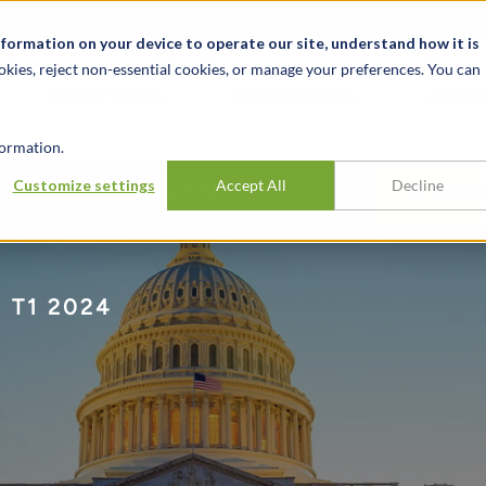
alité et événements
Carrières
Nos bureaux
Ressources
nformation on your device to operate our site, understand how it is
okies, reject non-essential cookies, or manage your preferences. You can
INDUSTRIES
EXPÉRIENCE
APER
ormation.
 et Services
Customize settings
Accept All
Decline
S’ABON
 T1 2024