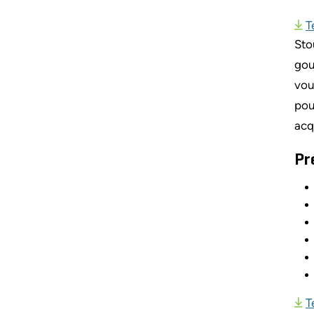
T
Sto
gou
vou
pou
acq
Pr
T