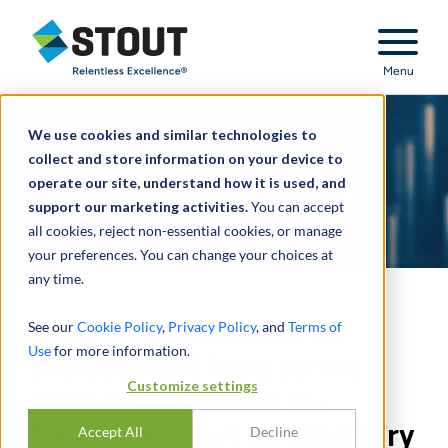
Stout Relentless Excellence
Menu
We use cookies and similar technologies to
collect and store information on your device to
operate our site, understand how it is used, and
support our marketing activities.
You can accept
all cookies, reject non-essential cookies, or manage
your preferences. You can change your choices at
any time.
See our
Cookie Policy
,
Privacy Policy
, and
Terms of
Tendances des taux de
Use
for more information.
croissance à long terme
Customize settings
dans les décisions du
Delaware Court of Chancery
Accept All
Decline