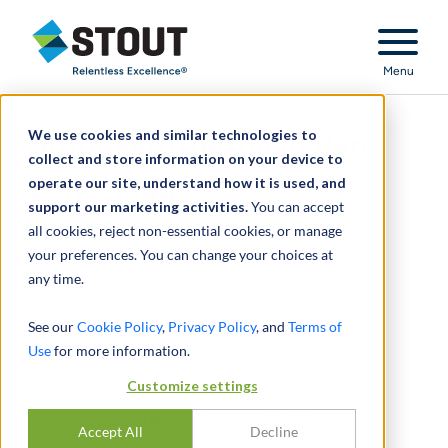
Stout Relentless Excellence
Menu
We use cookies and similar technologies to
Stout veröffentlicht den
collect and store information on your device to
operate our site, understand how it is used, and
ESOP-Index
support our marketing activities.
You can accept
all cookies, reject non-essential cookies, or manage
your preferences. You can change your choices at
any time.
October 30, 2025
See our
Cookie Policy
,
Privacy Policy
, and
Terms of
Use
for more information.
TEILEN
Customize settings
Stout ist stolz darauf, die erste jährliche
Accept All
Decline