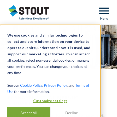
Stout Relentless Excellence
Menu
We use cookies and similar technologies to
collect and store information on your device to
operate our site, understand how it is used, and
support our marketing activities.
You can accept
all cookies, reject non-essential cookies, or manage
your preferences. You can change your choices at
any time.
Zulieferindustrie
See our
Cookie Policy
,
Privacy Policy
, and
Terms of
Use
for more information.
BRANCHENAKTUALISIERUNG –
Customize settings
3. QUARTAL 2018
Accept All
Decline
Die Konsolidierung der Branche setzt sich fort,