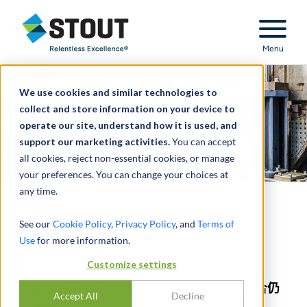
Stout Relentless Excellence
Menu
We use cookies and similar technologies to
collect and store information on your device to
operate our site, understand how it is used, and
support our marketing activities.
You can accept
all cookies, reject non-essential cookies, or manage
your preferences. You can change your choices at
any time.
工业供应
See our
Cookie Policy
,
Privacy Policy
, and
Terms of
Use
for more information.
行业动态 - 2018 年第 3 季度
Customize settings
随着战略买家追求收购性增长策略，行业整合仍
Accept All
Decline