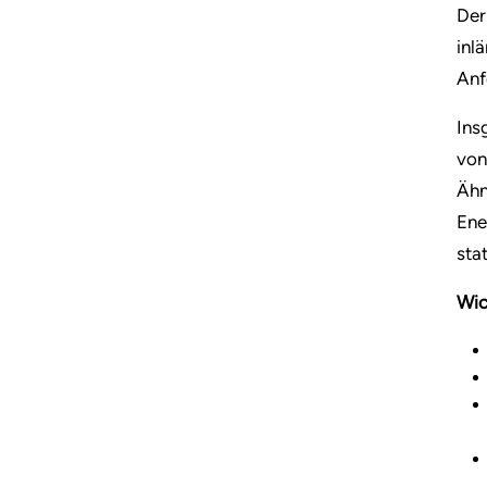
Der
inl
Anf
Ins
von
Ähn
Ene
stat
Wic