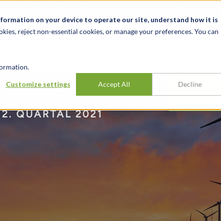
News & Events
Karrieren
Standorte
Ressourcen
nformation on your device to operate our site, understand how it is
okies, reject non-essential cookies, or manage your preferences. You can
BRANCHEN
ERFAHRUNG
ERK
ormation.
Customize settings
Accept All
Decline
2. QUARTAL 2021