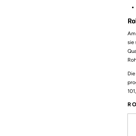
Ro
Am 
sie
Qua
Roh
Die
pro
101
RO