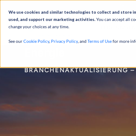
Über uns
We use cookies and similar technologies to collect and store i
used, and support our marketing activities.
You can accept all co
change your choices at any time.
LEISTUNGEN
See our
Cookie Policy
,
Privacy Policy
, and
Terms of Use
for more inf
Energie
BRANCHENAKTUALISIERUNG – 