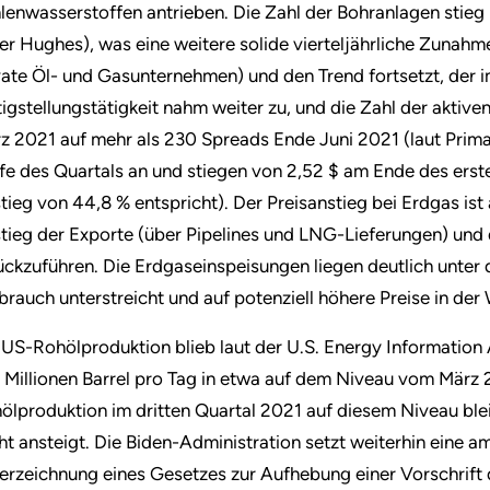
lenwasserstoffen antrieben. Die Zahl der Bohranlagen stieg
er Hughes), was eine weitere solide vierteljährliche Zunahm
vate Öl- und Gasunternehmen) und den Trend fortsetzt, der 
tigstellungstätigkeit nahm weiter zu, und die Zahl der akti
z 2021 auf mehr als 230 Spreads Ende Juni 2021 (laut Prima
fe des Quartals an und stiegen von 2,52 $ am Ende des erst
tieg von 44,8 % entspricht). Der Preisanstieg bei Erdgas ist
tieg der Exporte (über Pipelines und LNG-Lieferungen) und
ückzuführen. Die Erdgaseinspeisungen liegen deutlich unter
brauch unterstreicht und auf potenziell höhere Preise in de
 US-Rohölproduktion blieb laut der U.S. Energy Information 
2 Millionen Barrel pro Tag in etwa auf dem Niveau vom März 
ölproduktion im dritten Quartal 2021 auf diesem Niveau blei
cht ansteigt. Die Biden-Administration setzt weiterhin eine 
erzeichnung eines Gesetzes zur Aufhebung einer Vorschrift