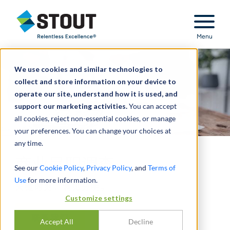
Stout Relentless Excellence
Menu
We use cookies and similar technologies to
collect and store information on your device to
operate our site, understand how it is used, and
support our marketing activities.
You can accept
all cookies, reject non-essential cookies, or manage
your preferences. You can change your choices at
any time.
商业尽职调查
See our
Cookie Policy
,
Privacy Policy
, and
Terms of
Use
for more information.
关键时刻，洞见分明。
Customize settings
联系我们
Accept All
Decline