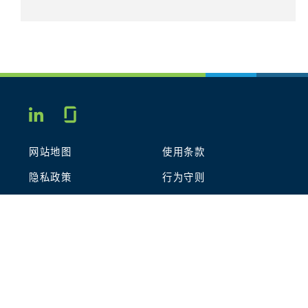
Glassdoor
LINKEDIN
网站地图
使用条款
隐私政策
行为守则
COOKIES
联系我们
STOUT LOGO
© 2026 Stout Risius Ross, LLC | Stout is not a CPA firm.