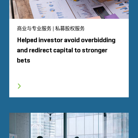
商业与专业服务 | 私募股权服务
Helped investor avoid overbidding
and redirect capital to stronger
bets