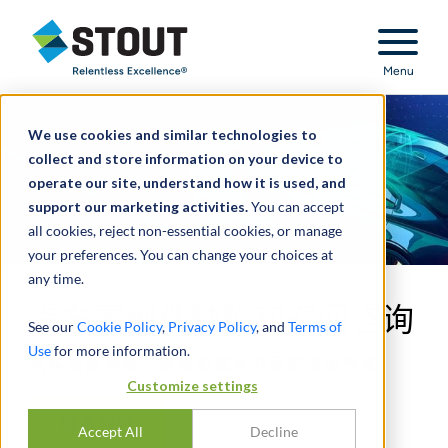
Stout Relentless Excellence
Menu
We use cookies and similar technologies to
collect and store information on your device to
operate our site, understand how it is used, and
support our marketing activities.
You can accept
all cookies, reject non-essential cookies, or manage
your preferences. You can change your choices at
any time.
汽车零部件缺陷和召回咨询
See our
Cookie Policy
,
Privacy Policy
, and
Terms of
Use
for more information.
汽车召回风险、数据和成本方面的杰出专家
Customize settings
联系我们
Accept All
Decline