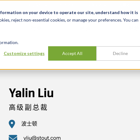
关于我们
新闻动态
诚聘英才
办事处
nformation on your device to operate our site, understand how it is
okies, reject non-essential cookies, or manage your preferences. You can
行业
经验
见解
ormation.
Customize settings
Accept All
Decline
Yalin Liu
高级副总裁
波士顿
yliu@stout.com