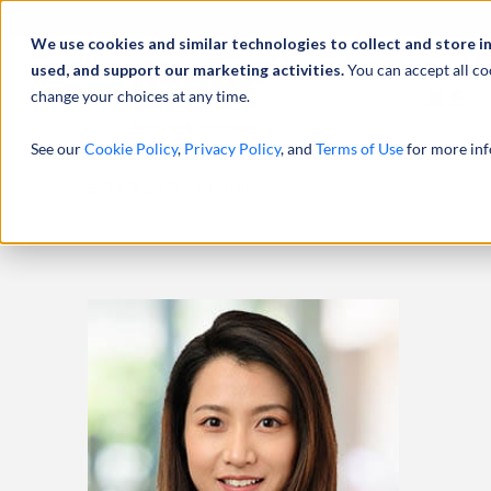
We use cookies and similar technologies to collect and store i
used, and support our marketing activities.
You can accept all co
change your choices at any time.
服务
See our
Cookie Policy
,
Privacy Policy
, and
Terms of Use
for more inf
主页
专业人员
YALIN LIU