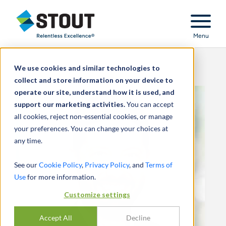
Stout Relentless Excellence
Menu
We use cookies and similar technologies to
collect and store information on your device to
operate our site, understand how it is used, and
support our marketing activities.
You can accept
all cookies, reject non-essential cookies, or manage
your preferences. You can change your choices at
any time.
See our
Cookie Policy
,
Privacy Policy
, and
Terms of
Use
for more information.
Customize settings
Accept All
Decline