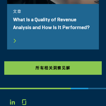
文章
What Is a Quality of Revenue
Analysis and How Is It Performed?
所有相关洞察见解
Glassdoor
LINKEDIN