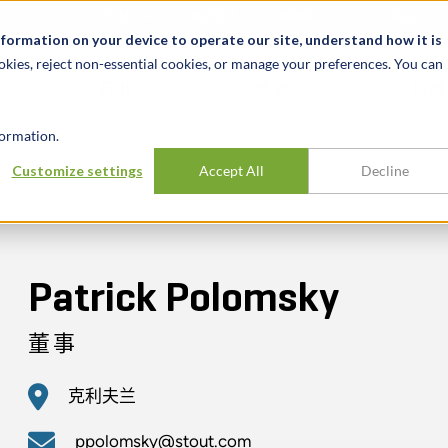
关于我们
新闻动态
诚聘英才
办事处
nformation on your device to operate our site, understand how it is
okies, reject non-essential cookies, or manage your preferences. You can
行业
经验
见解
ormation.
Customize settings
Accept All
Decline
Patrick Polomsky
董事
克利夫兰
ppolomsky@stout.com