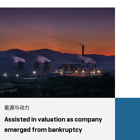
能源与动力
Assisted in valuation as company
emerged from bankruptcy