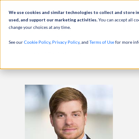
We use cookies and similar technologies to collect and store i
used, and support our marketing activities.
You can accept all co
change your choices at any time.
服务
See our
Cookie Policy
,
Privacy Policy
, and
Terms of Use
for more inf
主页
专业人员
PATRICK POLOMSKY