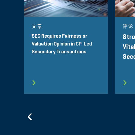
文章
评论
SEC Requires Fairness or
Stro
Valuation Opinion in GP-Led
Vita
Secondary Transactions
Sec
Previous