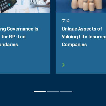
文章
ng Governance Is
Unique Aspects of
l for GP-Led
Valuing Life Insura
ondaries
Companies