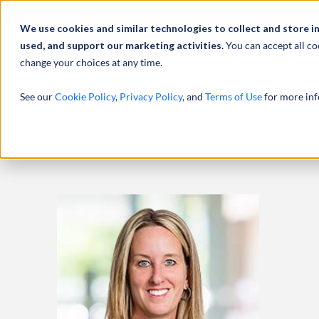
We use cookies and similar technologies to collect and store i
used, and support our marketing activities.
You can accept all co
change your choices at any time.
服务
See our
Cookie Policy
,
Privacy Policy
, and
Terms of Use
for more inf
主页
专业人员
KIM RANDOLPH