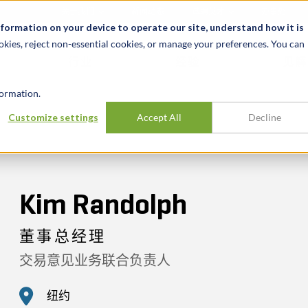
关于我们
新闻动态
诚聘英才
办事处
nformation on your device to operate our site, understand how it is
okies, reject non-essential cookies, or manage your preferences. You can
行业
经验
见解
ormation.
Customize settings
Accept All
Decline
Kim Randolph
董事总经理
交易意见业务联合负责人
纽约