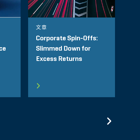
文章
Corporate Spin-Offs:
nce
Slimmed Down for
Excess Returns
Previo