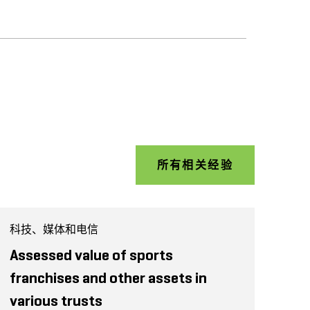
所有相关经验
科技、媒体和电信
Assessed value of sports
franchises and other assets in
various trusts