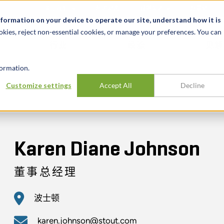
关于我们
新闻动态
诚聘英才
办事处
nformation on your device to operate our site, understand how it is
okies, reject non-essential cookies, or manage your preferences. You can
行业
经验
见解
ormation.
Customize settings
Accept All
Decline
Karen Diane Johnson
董事总经理
波士顿
karen.johnson@stout.com