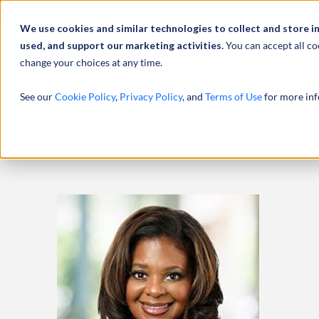
We use cookies and similar technologies to collect and store i
used, and support our marketing activities.
You can accept all co
change your choices at any time.
服务
See our
Cookie Policy
,
Privacy Policy
, and
Terms of Use
for more inf
主页
专业人员
KAREN DIANE JOHNSON