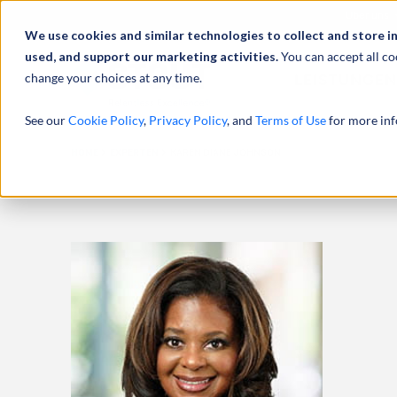
Über uns
We use cookies and similar technologies to collect and store i
used, and support our marketing activities.
You can accept all co
change your choices at any time.
LEISTUNGEN
See our
Cookie Policy
,
Privacy Policy
, and
Terms of Use
for more inf
HOME
EXPERTEN
KAREN DIANE JOHNSON