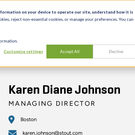
News & Events
Karrieren
Standorte
Ressourcen
nformation on your device to operate our site, understand how it is
okies, reject non-essential cookies, or manage your preferences. You can
BRANCHEN
ERFAHRUNG
ERK
ormation.
Customize settings
Accept All
Decline
Karen Diane Johnson
MANAGING DIRECTOR
Boston
karen.johnson@stout.com