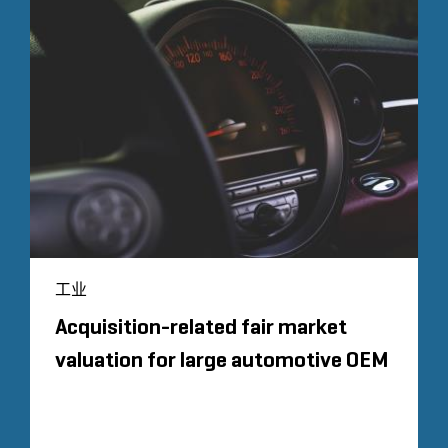
工业
Acquisition-related fair market
valuation for large automotive OEM