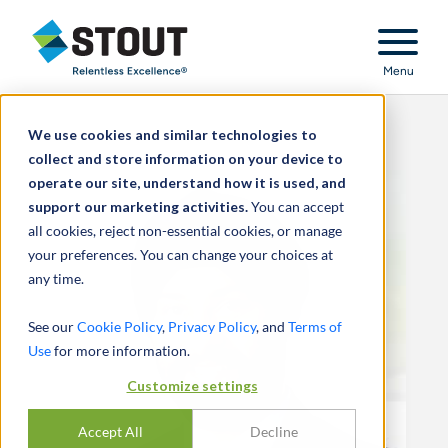
Stout Relentless Excellence
Menu
We use cookies and similar technologies to
collect and store information on your device to
operate our site, understand how it is used, and
support our marketing activities.
You can accept
all cookies, reject non-essential cookies, or manage
your preferences. You can change your choices at
any time.
See our
Cookie Policy
,
Privacy Policy
, and
Terms of
Use
for more information.
Customize settings
Accept All
Decline