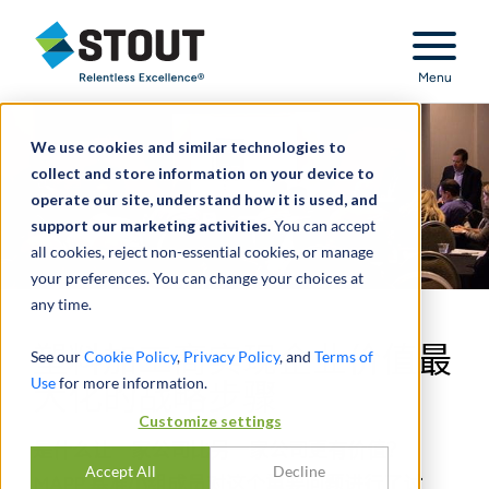
Stout Relentless Excellence
Menu
We use cookies and similar technologies to
collect and store information on your device to
operate our site, understand how it is used, and
support our marketing activities.
You can accept
all cookies, reject non-essential cookies, or manage
your preferences. You can change your choices at
any time.
塑料加工商实现企业价值最
See our
Cookie Policy
,
Privacy Policy
, and
Terms of
Use
for more information.
大化的战略步骤
Customize settings
是什么让一家公司比另一家公司更有价值？
Accept All
Decline
MAPP 基准小组成员对这个重要问题进行了讨