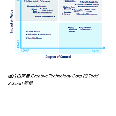
照片由来自 Creative Technology Corp 的 Todd
Schuett 提供。