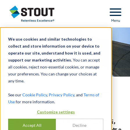
Stout Relentless Excellence
Menu
We use cookies and similar technologies to
collect and store information on your device to
operate our site, understand how it is used, and
support our marketing activities.
You can accept
all cookies, reject non-essential cookies, or manage
your preferences. You can change your choices at
any time.
合规监管与金融犯罪动态
See our
Cookie Policy
,
Privacy Policy
, and
Terms of
Use
for more information.
2025 年 3 月
Customize settings
在本期月度动态中，我们将关注相关监管动态，
Accept All
Decline