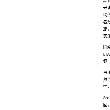
动
来
助
者
施
实
围
L
零
由
然
性
S
回