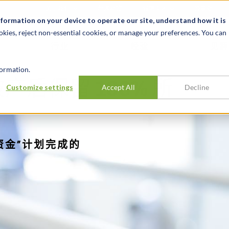
关于我们
新闻动态
诚聘英才
办事处
nformation on your device to operate our site, understand how it is
okies, reject non-essential cookies, or manage your preferences. You can
行业
经验
见解
ormation.
后保留 100% 所
Customize settings
Accept All
Decline
资金”计划完成的