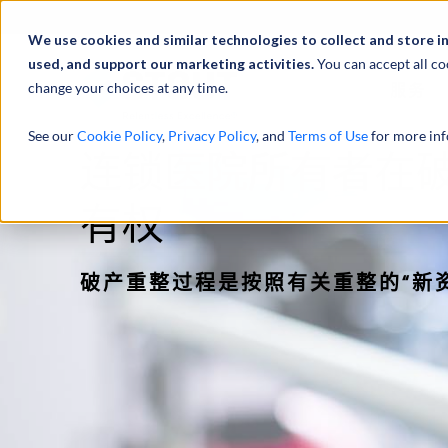
We use cookies and similar technologies to collect and store i
used, and support our marketing activities.
You can accept all co
change your choices at any time.
服务
See our
Cookie Policy
,
Privacy Policy
, and
Terms of Use
for more inf
连锁医院所有者在破产
有权
破产重整过程是按照有关重整的“新