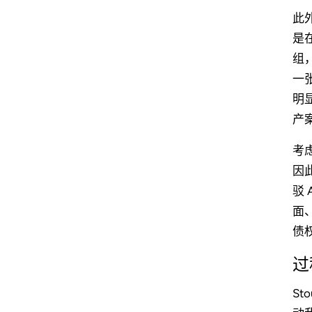
此
是
组
一
明
产
考
因
驳
面
债
过
S