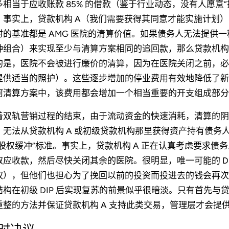
多相当于应收账款 85% 的借款（鉴于行业动态，没有人愿意“
。事实上，贷款机构 A（我们需要获得其同意才能实施计划
时的基准都是 AMG 医院的清算价值。如果债务人无法提供
种组合）来实现至少与清算方案相同的追回款，那么贷款机构 
的是，医院不会被进行廉价的清算，因为在医院关闭之前，必
提供适当的照护）。这些逐步增加的停业费用有效地降低了新
何清算方案中，该费用都会增加一个相当重要的开支组成部分
着双轨营销过程的结束，由于流动资金的快速消耗，清算的阴
，无法从贷款机构 A 或初级贷款机构那里获得资产持有债务人 (
“股权缓冲”标准。事实上，贷款机构 A 正在认真考虑要求债
取应收款，然后尽快关闭其余的医院。很明显，唯一可能的 DIP
权），但他们也担心为了挽回以前的投资而投进去的钱会再次
结构在初级 DIP 后实现复苏的前景似乎很暗淡。只有首先与
重整的方法并保证贷款机构 A 支持此类交易，管理层才会提供初