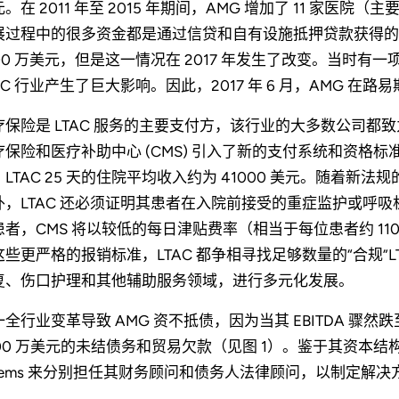
。在 2011 年至 2015 年期间，AMG 增加了 11 家
展过程中的很多资金都是通过信贷和自有设施抵押贷款获得的。之后
000 万美元，但是这一情况在 2017 年发生了改变。当时
AC 行业产生了巨大影响。因此，2017 年 6 月，AMG 在
疗保险是 LTAC 服务的主要支付方，该行业的大多数公司都致
疗保险和医疗补助中心 (CMS) 引入了新的支付系统和资格标准，
，LTAC 25 天的住院平均收入约为 41000 美元。随着
外，LTAC 还必须证明其患者在入院前接受的重症监护或呼
患者，CMS 将以较低的每日津贴费率（相当于每位患者约 11
这些更严格的报销标准，LTAC 都争相寻找足够数量的“合规”LT
复、伤口护理和其他辅助服务领域，进行多元化发展。
一全行业变革导致 AMG 资不抵债，因为当其 EBITDA 
00 万美元的未结债务和贸易欠款（见图 1）。鉴于其资本结构的不
eems 来分别担任其财务顾问和债务人法律顾问，以制定解决方