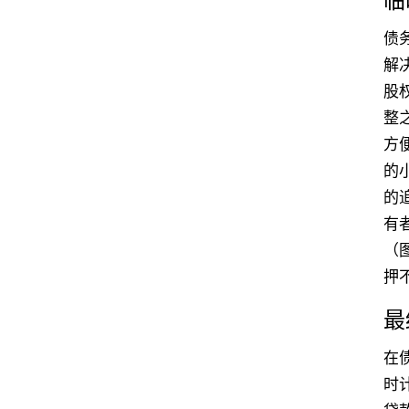
临
债
解
股
整
方
的
的
有
（
押
最
在
时