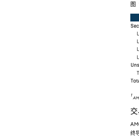
图 
1
A
交
A
终