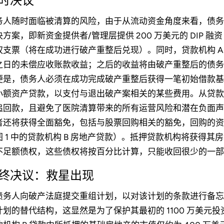
时决议
务人随时面临被清算的风险，由于从流动资金角度来看，债务人几
决方案，即新资金提供者/管理层提供 200 万美元的 DIP 融
权支票（将在成功进行破产重整后兑现）。同时，贷款机构 A
之日的未偿应收账款收益；之后的收益将由破产重整后的债务
便是，债务人必须在成功完成破产重整后获得一笔初始借款基
小额资产贷款，以支付与退出破产案相关的某些费用。从贷款机
追回款，且避免了医院清算带来的所有运营风险和潜在负面声
者还将获得全面豁免，包括与股票回购相关的豁免，回购的资
图 1 中的贷款机构 B 房地产贷款）。抵押贷款机构将获得
不足额债权，这些债权将按百分比计算，只能收回很少的一部
终决议：救星出现
债务人向破产法庭提交重组计划，以对该计划的条款进行备忘之
计划的替代结构，这显然是为了保护其最初的 1100 万美元投