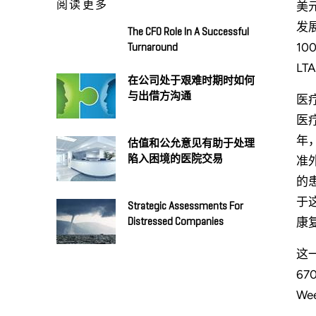
阅读更多
美元
发
The CFO Role In A Successful
1
Turnaround
LT
在公司处于艰难时期时如何
与出借方沟通
医
医
年
估值和公允意见有助于处理
陷入困境的医院交易
准
的
于
Strategic Assessments For
康
Distressed Companies
这
67
W