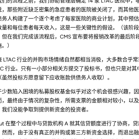
我们的流程之前，我们协助管理层确定 14 家 LTAC 医院
说，那些附近缺乏密集的急症患者的医院被关闭了，而其他医院
债务人构建了一个逐个考虑了每家医院的商业计划，其中预估了
数量和每位患者每天收入，这是一些关键性的假设。（该阶段原
，但在我们完成该流程后，CMS 宣布要将报销改革的最后阶段
施。）
绕 LTAC 行业的并购市场情绪自然都相当消极，大多数合
TAC 行业。只有一小部分相关方提交了投标书，但也只是对
（虽然投标方愿意留下应收账款供债务人收取）。
于少数陷入困境的私募股权基金似乎对这个机会很感兴趣，因
而，最终由于情况的复杂性，所需支票的金额相对较小，以及 
，我们没能争取到提供新资金的投资者。
tout 在整个过程中与贷款机构 A 就其信贷额度进行了协商，
。然而，由于没有真正的并购或第三方新资金选择，而退出融