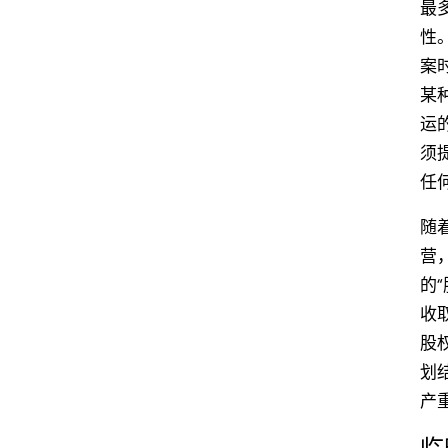
最
性
案
某
运
须
任
随
营
的
收
股
划
产