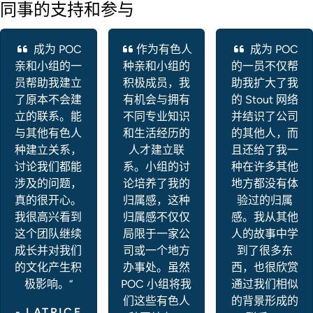
同事的支持和参与
成为 POC
作为有色人
成为 POC
亲和小组的一
种亲和小组的
的一员不仅帮
员帮助我建立
积极成员，我
助我扩大了我
了原本不会建
有机会与拥有
的 Stout 网络
立的联系。能
不同专业知识
并结识了公司
与其他有色人
和生活经历的
的其他人，而
种建立关系，
人才建立联
且还给了我一
讨论我们都能
系。小组的讨
种在许多其他
涉及的问题，
论培养了我的
地方都没有体
真的很开心。
归属感，这种
验过的归属
我很高兴看到
归属感不仅仅
感。我从其他
这个团队继续
局限于一家公
人的故事中学
成长并对我们
司或一个地方
到了很多东
的文化产生积
办事处。虽然
西，也很欣赏
极影响。“
POC 小组将我
通过我们相似
们这些有色人
的背景形成的
- LATRICE