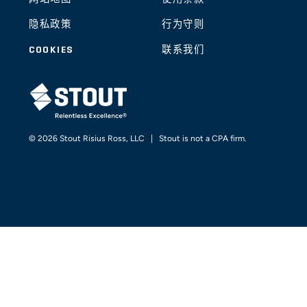
隐私政策
行为守则
COOKIES
联系我们
STOUT LOGO
© 2026 Stout Risius Ross, LLC | Stout is not a CPA firm.