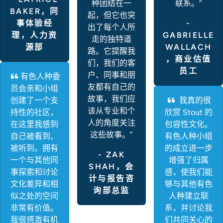
种团结在一
联系。”
BAKER，同
起，但它也突
事体验经
-
出了每个人所
理，人力资
GABRIELLE
走的独特道
源部
WALLACH
路。它提醒我
，商业估值
们，我们的客
员工
户、同事和朋
有色人种委
友都有自己的
员会亲和小组
故事，我们应
创建了一个支
我真的很
该从专业和个
持性的社区，
欣赏 Stout 的
人的角度关注
在这里我感到
包容性文化。
这些故事。”
自己被看到、
有色人种小组
被听到。拥有
的成立进一步
- ZAK
一个与其他同
增强了归属
SHAH，会
事探索和讨论
感，使我们能
计与报告咨
文化差异和相
够与其他有色
询部总监
似之处的空间
人种建立联
非常有价值。
系，并讨论我
我很感激有机
们共同关心的