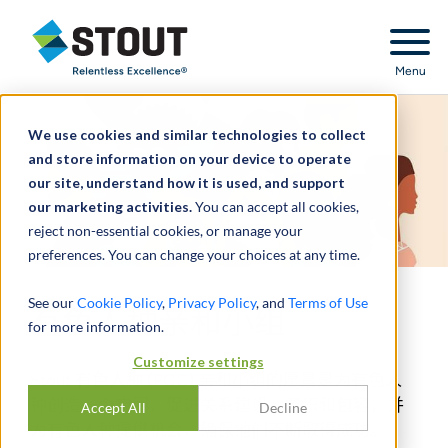
Stout Relentless Excellence
Menu
We use cookies and similar technologies to collect
and store information on your device to operate
our site, understand how it is used, and support
our marketing activities.
You can accept all cookies,
reject non-essential cookies, or manage your
preferences. You can change your choices at any time.
See our
Cookie Policy
,
Privacy Policy
, and
Terms of Use
有色人种亲和小组
for more information.
Customize settings
Stout 有色人种 (POC) 亲和小组的愿景是为有色人
种创造一个空间，促进关系建设、意识和包容，并
Accept All
Decline
为有色人种提供机会，确保他们不断取得成功。