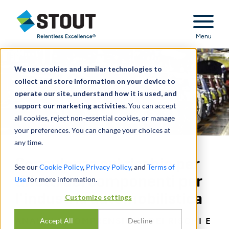
Stout Relentless Excellence
Menu
We use cookies and similar technologies to
collect and store information on your device to
operate our site, understand how it is used, and
support our marketing activities.
You can accept
all cookies, reject non-essential cookies, or manage
your preferences. You can change your choices at
any time.
Consulenza sul rischio per
See our
Cookie Policy
,
Privacy Policy
, and
Terms of
difetti dei componenti per
Use
for more information.
l'industria automobilistica
Customize settings
ANALISI E COMPRENSIONE DEI RISCHI E
Accept All
Decline