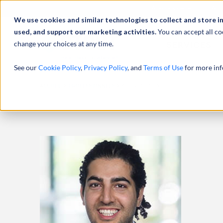
À propos de
Actu
We use cookies and similar technologies to collect and store i
used, and support our marketing activities.
You can accept all co
change your choices at any time.
SERVICES
See our
Cookie Policy
,
Privacy Policy
, and
Terms of Use
for more inf
ACCUEIL
PROFESSIONNELS
KOUROSH GHALEH