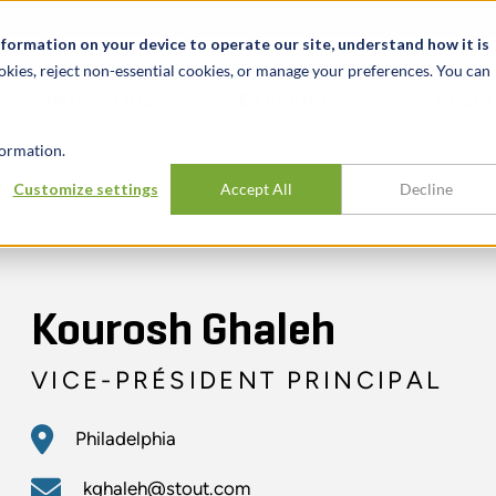
alité et événements
Carrières
Nos bureaux
Ressources
nformation on your device to operate our site, understand how it is
okies, reject non-essential cookies, or manage your preferences. You can
INDUSTRIES
EXPÉRIENCE
APER
ormation.
Customize settings
Accept All
Decline
Kourosh Ghaleh
VICE-PRÉSIDENT PRINCIPAL
Philadelphia
kghaleh@stout.com