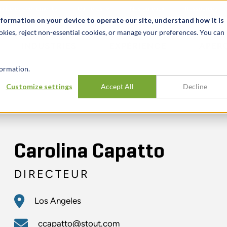
alité et événements
Carrières
Nos bureaux
Ressources
nformation on your device to operate our site, understand how it is
okies, reject non-essential cookies, or manage your preferences. You can
INDUSTRIES
EXPÉRIENCE
APER
ormation.
Customize settings
Accept All
Decline
Carolina Capatto
DIRECTEUR
Los Angeles
ccapatto@stout.com