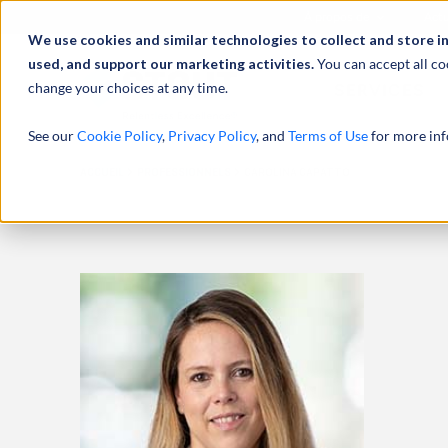
À propos de
Actu
We use cookies and similar technologies to collect and store i
used, and support our marketing activities.
You can accept all co
change your choices at any time.
SERVICES
See our
Cookie Policy
,
Privacy Policy
, and
Terms of Use
for more inf
ACCUEIL
PROFESSIONNELS
CAROLINA CAPATTO