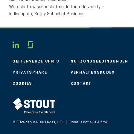
Wirtschaftswissenschaften, Indiana University –
Indianapolis; Kelley School of Business
Glassdoor
LINKEDIN
SEITENVERZEICHNIS
NUTZUNGSBEDINGUNGEN
PRIVATSPHÄRE
VERHALTENSKODEX
COOKIES
KONTAKT
STOUT LOGO
© 2026 Stout Risius Ross, LLC | Stout is not a CPA firm.