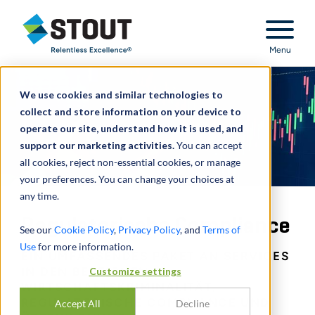
Stout Relentless Excellence
Menu
We use cookies and similar technologies to
collect and store information on your device to
operate our site, understand how it is used, and
support our marketing activities.
You can accept
all cookies, reject non-essential cookies, or manage
your preferences. You can change your choices at
any time.
Regulatorische Compliance
See our
Cookie Policy
,
Privacy Policy
, and
Terms of
Use
for more information.
EIN UMFASSENDES PAKET AN SERVICES
Customize settings
IN DEN BEREICHEN
WIRTSCHAFTSKRIMINALITÄT,
REGULATORISCHE COMPLIANCE UND
Accept All
Decline