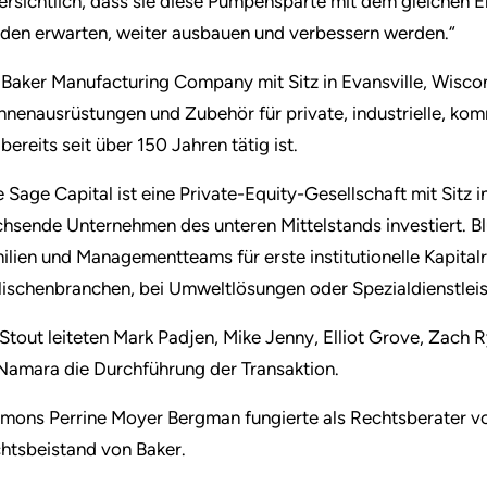
ersichtlich, dass sie diese Pumpensparte mit dem gleichen E
den erwarten, weiter ausbauen und verbessern werden.“
 Baker Manufacturing Company mit Sitz in Evansville, Wisconsin
nnenausrüstungen und Zubehör für private, industrielle, 
 bereits seit über 150 Jahren tätig ist.
e Sage Capital ist eine Private-Equity-Gesellschaft mit Sitz i
hsende Unternehmen des unteren Mittelstands investiert. Bl
ilien und Managementteams für erste institutionelle Kapita
Nischenbranchen, bei Umweltlösungen oder Spezialdienstlei
 Stout leiteten Mark Padjen, Mike Jenny, Elliot Grove, Zach 
amara die Durchführung der Transaktion.
mons Perrine Moyer Bergman fungierte als Rechtsberater v
htsbeistand von Baker.