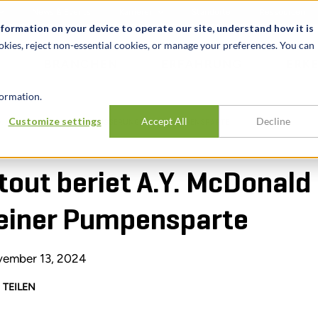
News & Events
Karrieren
Standorte
Ressourcen
nformation on your device to operate our site, understand how it is
okies, reject non-essential cookies, or manage your preferences. You can
BRANCHEN
ERFAHRUNG
ERK
ormation.
Customize settings
Accept All
Decline
Y. MCDONALD BEI DER VERÄUSSERUNG SEINER PUMPENSPARTE
tout beriet A.Y. McDonald
einer Pumpensparte
ember 13, 2024
TEILEN