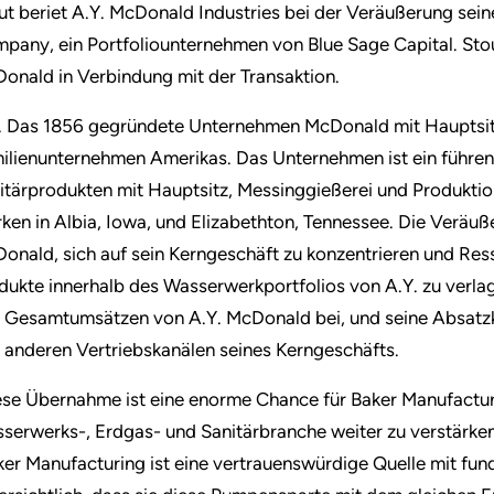
ut beriet A.Y. McDonald Industries bei der Veräußerung sei
pany, ein Portfoliounternehmen von Blue Sage Capital. Stou
onald in Verbindung mit der Transaktion.
. Das 1856 gegründete Unternehmen McDonald mit Hauptsitz 
ilienunternehmen Amerikas. Das Unternehmen ist ein führen
itärprodukten mit Hauptsitz, Messinggießerei und Produktio
ken in Albia, Iowa, und Elizabethton, Tennessee. Die Veräu
onald, sich auf sein Kerngeschäft zu konzentrieren und Res
dukte innerhalb des Wasserwerkportfolios von A.Y. zu verla
 Gesamtumsätzen von A.Y. McDonald bei, und seine Absatzkan
 anderen Vertriebskanälen seines Kerngeschäfts.
ese Übernahme ist eine enorme Chance für Baker Manufacturi
serwerks-, Erdgas- und Sanitärbranche weiter zu verstärk
ker Manufacturing ist eine vertrauenswürdige Quelle mit fun