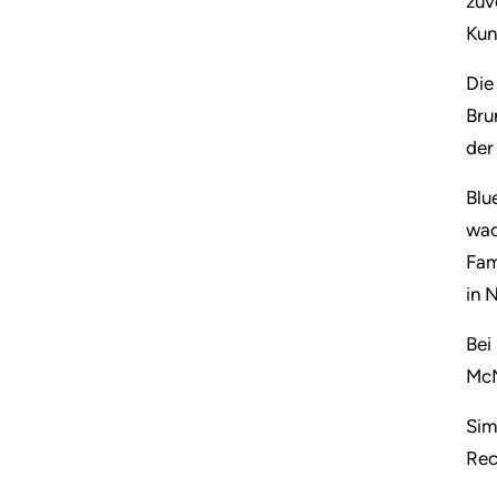
zuv
Kun
Die
Bru
der
Blu
wac
Fam
in 
Bei
McN
Sim
Rec