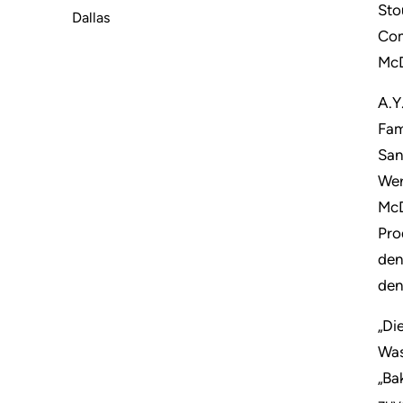
Sto
Dallas
Com
McD
A.Y
Fam
San
Wer
McD
Pro
den
den
„Di
Was
„Ba