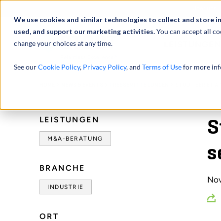
Über uns
We use cookies and similar technologies to collect and store i
used, and support our marketing activities.
You can accept all co
change your choices at any time.
LEISTUNGEN
See our
Cookie Policy
,
Privacy Policy
, and
Terms of Use
for more inf
HOME
NEWS & EVENTS
PRESSEMITTEILUNGEN
STOUT BERIET A.
LEISTUNGEN
S
M&A-BERATUNG
s
BRANCHE
Nov
INDUSTRIE
ORT