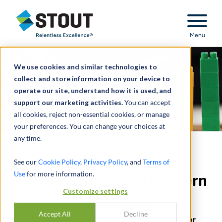
Stout Relentless Excellence
Menu
We use cookies and similar technologies to
collect and store information on your device to
operate our site, understand how it is used, and
support our marketing activities.
You can accept
all cookies, reject non-essential cookies, or manage
your preferences. You can change your choices at
any time.
Den Geschäftswert in der
See our
Cookie Policy
,
Privacy Policy
, and
Terms of
Use
for more information.
Kunststoffbranche steigern
Customize settings
Kunststoffverarbeiter können ihre
Accept All
Decline
Unternehmensbewertung nun anhand einiger