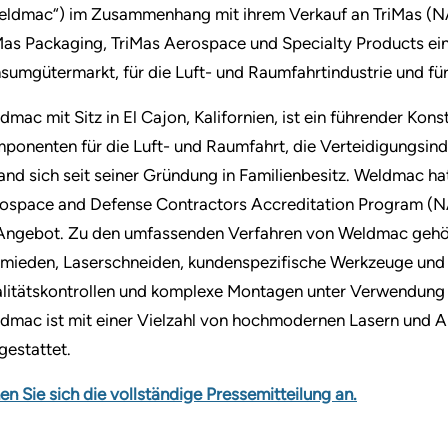
eldmac“) im Zusammenhang mit ihrem Verkauf an TriMas (NA
Mas Packaging, TriMas Aerospace und Specialty Products ein
sumgütermarkt, für die Luft- und Raumfahrtindustrie und für
dmac mit Sitz in El Cajon, Kalifornien, ist ein führender Ko
ponenten für die Luft- und Raumfahrt, die Verteidigungsind
and sich seit seiner Gründung in Familienbesitz. Weldmac 
ospace and Defense Contractors Accreditation Program (NA
Angebot. Zu den umfassenden Verfahren von Weldmac gehö
mieden, Laserschneiden, kundenspezifische Werkzeuge und Z
litätskontrollen und komplexe Montagen unter Verwendung ei
dmac ist mit einer Vielzahl von hochmodernen Lasern und 
gestattet.
en Sie sich die vollständige Pressemitteilung an.