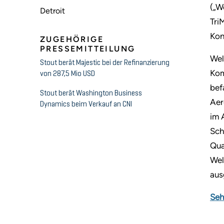
(„W
Detroit
Tri
Kon
ZUGEHÖRIGE
PRESSEMITTEILUNG
Wel
Stout berät Majestic bei der Refinanzierung
Kom
von 287,5 Mio USD
bef
Stout berät Washington Business
Aer
Dynamics beim Verkauf an CNI
im 
Sch
Qua
Wel
aus
Seh