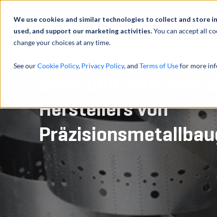
Über uns
We use cookies and similar technologies to collect and store i
used, and support our marketing activities.
You can accept all co
change your choices at any time.
LEISTUNGEN
See our
Cookie Policy
,
Privacy Policy
, and
Terms of Use
for more inf
Beratung beim Verka
Herstellers von
Präzisionsmetallba