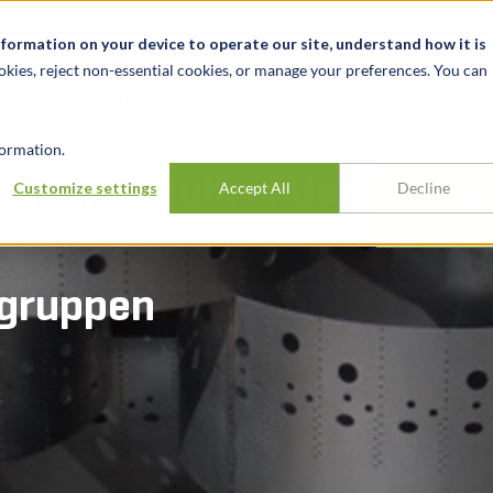
News & Events
Karrieren
Standorte
Ressourcen
nformation on your device to operate our site, understand how it is
okies, reject non-essential cookies, or manage your preferences. You can
BRANCHEN
ERFAHRUNG
ERK
ormation.
uf eines führenden
Customize settings
Accept All
Decline
NE
ugruppen