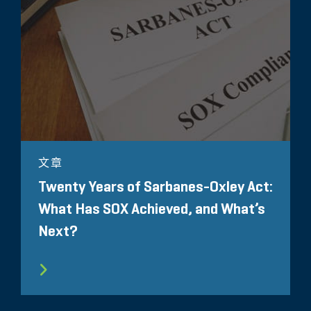
文章
Twenty Years of Sarbanes-Oxley Act:
What Has SOX Achieved, and What’s
Next?