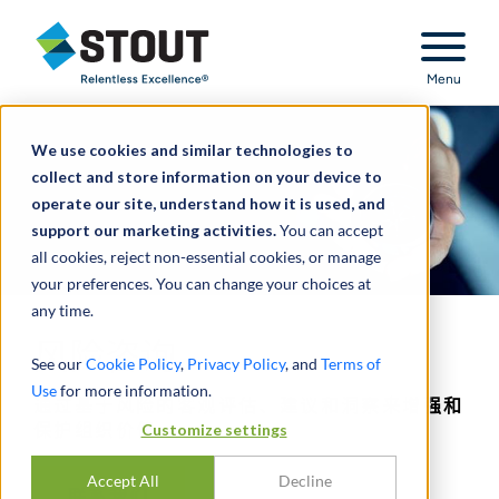
Stout Relentless Excellence
Menu
We use cookies and similar technologies to
collect and store information on your device to
operate our site, understand how it is used, and
support our marketing activities.
You can accept
all cookies, reject non-essential cookies, or manage
your preferences. You can change your choices at
any time.
风险咨询
See our
Cookie Policy
,
Privacy Policy
, and
Terms of
Use
for more information.
通过基于风险的客观评估、建议和洞察来增强和
Customize settings
保护组织价值。
Accept All
Decline
联系我们