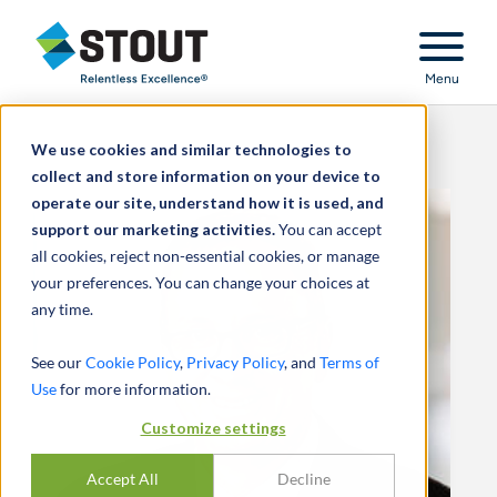
Stout Relentless Excellence
Menu
We use cookies and similar technologies to
collect and store information on your device to
operate our site, understand how it is used, and
support our marketing activities.
You can accept
all cookies, reject non-essential cookies, or manage
your preferences. You can change your choices at
any time.
See our
Cookie Policy
,
Privacy Policy
, and
Terms of
Use
for more information.
Customize settings
Accept All
Decline