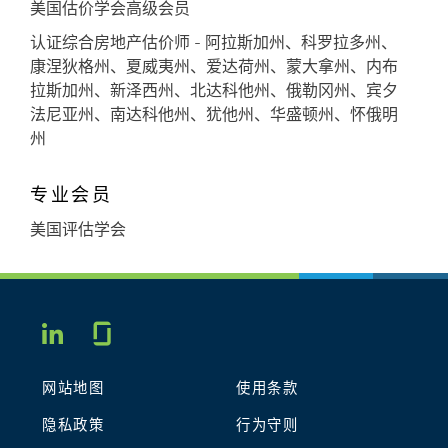
美国估价学会高级会员
认证综合房地产估价师 - 阿拉斯加州、科罗拉多州、
康涅狄格州、夏威夷州、爱达荷州、蒙大拿州、内布
拉斯加州、新泽西州、北达科他州、俄勒冈州、宾夕
法尼亚州、南达科他州、犹他州、华盛顿州、怀俄明
州
专业会员
美国评估学会
Glassdoor
LINKEDIN
网站地图
使用条款
隐私政策
行为守则