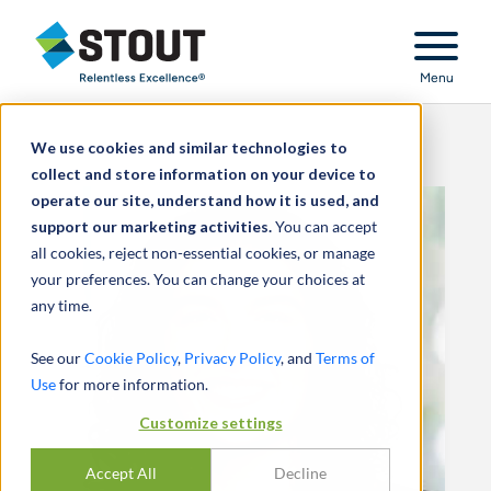
Stout Relentless Excellence
Menu
We use cookies and similar technologies to
collect and store information on your device to
operate our site, understand how it is used, and
support our marketing activities.
You can accept
all cookies, reject non-essential cookies, or manage
your preferences. You can change your choices at
any time.
See our
Cookie Policy
,
Privacy Policy
, and
Terms of
Use
for more information.
Customize settings
Accept All
Decline