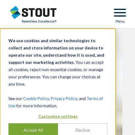
Stout Relentless Excellence
Menu
We use cookies and similar technologies to
collect and store information on your device to
operate our site, understand how it is used, and
support our marketing activities.
You can accept
all cookies, reject non-essential cookies, or manage
your preferences. You can change your choices at
any time.
See our
Cookie Policy
,
Privacy Policy
, and
Terms of
Use
for more information.
Customize settings
Accept All
Decline