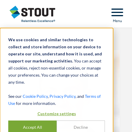
Stout Relentless Excellence
Menu
We use cookies and similar technologies to
collect and store information on your device to
operate our site, understand how it is used, and
support our marketing activities.
You can accept
all cookies, reject non-essential cookies, or manage
your preferences. You can change your choices at
any time.
See our
Cookie Policy
,
Privacy Policy
, and
Terms of
Use
for more information.
Customize settings
Accept All
Decline