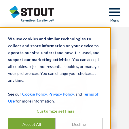
Stout Relentless Excellence
Menu
We use cookies and similar technologies to
collect and store information on your device to
operate our site, understand how it is used, and
support our marketing activities.
You can accept
all cookies, reject non-essential cookies, or manage
your preferences. You can change your choices at
any time.
See our
Cookie Policy
,
Privacy Policy
, and
Terms of
Use
for more information.
Customize settings
Accept All
Decline