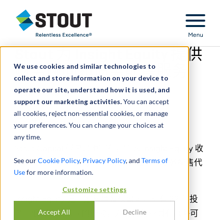
Stout Relentless Excellence
Menu
Stout 为 Insight Equity 提供
We use cookies and similar technologies to
财务顾问和债务配售服务
collect and store information on your device to
operate our site, understand how it is used, and
April 12, 2024
support our marketing activities.
You can accept
all cookies, reject non-essential cookies, or manage
分享
your preferences. You can change your choices at
any time.
Stout Capital 很高兴地宣布，它为 Insight Equity 收
See our
Cookie Policy
,
Privacy Policy
, and
Terms of
购 Atmos Technologies 担任财务顾问和债务配售代
Use
for more information.
理。
Customize settings
Insight Equity 是一家私募股权公司，拥有 22 年投
Accept All
Decline
资中低端市场公司的经验，对各行各业具有战略可