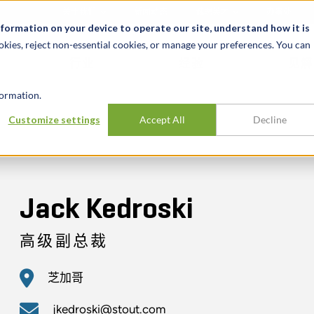
关于我们
新闻动态
诚聘英才
办事处
nformation on your device to operate our site, understand how it is
okies, reject non-essential cookies, or manage your preferences. You can
行业
经验
见解
ormation.
Customize settings
Accept All
Decline
Jack Kedroski
高级副总裁
芝加哥
jkedroski@stout.com