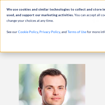
We use cookies and similar technologies to collect and store i
used, and support our marketing activities.
You can accept all co
change your choices at any time.
服务
See our
Cookie Policy
,
Privacy Policy
, and
Terms of Use
for more inf
主页
专业人员
JACK KEDROSKI