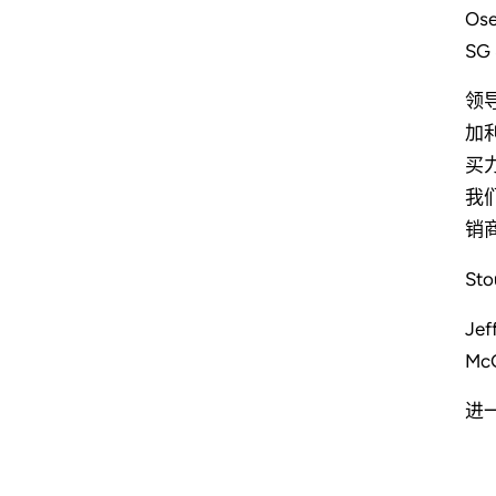
Os
S
领导
加
买力
我
销
St
Je
Mc
进