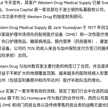
out 今天宣布，其客户 Western Drug Medical Supply 已被 S
。Sverica Capital 是一家总部位于波士顿的私募股权
次交易中担任 Western Drug 的独家财务顾问。
stern Drug Medical Supply 由 Jack Youredji
州家庭护理市场领先的耐用医疗设备（DME）和一次性医疗
、伤口护理用品、糖尿病用品、肠内营养（药房服务）、康复
房设备。公司约 70% 的收入来自与加州保险支付方签订的服务
风险承担）合同。
estern Drug 与加州数百家主要付款机构签订了合同，
受益于不断扩大的地理覆盖范围、越来越多的医院将病人安置
近州（包括亚利桑那州和内华达州）医疗补助队伍的增长。
Stout 实施了一套非常有效的流程，锁定了我们行业中合适的战
pital 旗下的 SG Homecare 作为我们的合作伙伴。西药公司首席执
售 DME 和闭门药房业务以及传统零售药房业务的战略方面也提