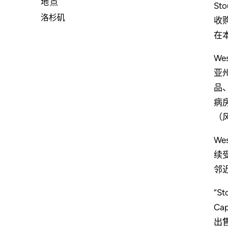
地点
St
洛杉矶
收购
在本
We
亚
品
病
（
W
续
邻
“
Ca
出