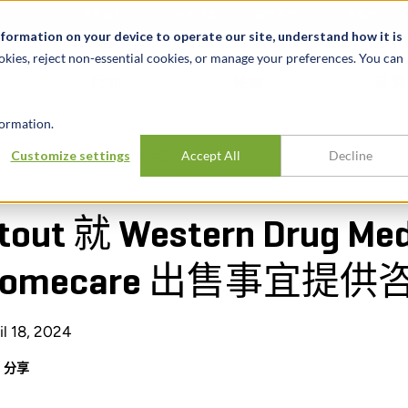
关于我们
新闻动态
诚聘英才
办事处
nformation on your device to operate our site, understand how it is
okies, reject non-essential cookies, or manage your preferences. You can
行业
经验
见解
ormation.
Customize settings
Accept All
Decline
UPPLY 向 SG HOMECARE 出售事宜提供咨询
tout 就 Western Drug Med
Homecare 出售事宜提供
il 18, 2024
分享