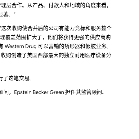
 Homecare 管理层合作。从产品、付款人和地域的角度来看，
显著。”
gnini 说：“这次收购使合并后的公司有能力竞标和服务整个
理覆盖范围扩大了，他们将获得更强的供应商购
拥有 Western Drug 可以营销的矫形器和假肢业务。
ug 的收购创造了美国西部最大的独立耐用医疗设备分
s 协助执行了这笔交易。
ug 的并购顾问，Epstein Becker Green 担任其监管顾问。