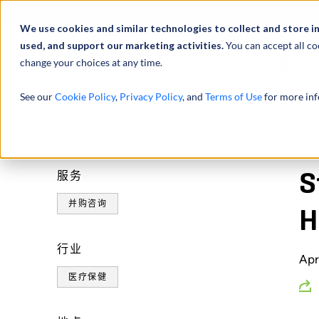
We use cookies and similar technologies to collect and store i
used, and support our marketing activities.
You can accept all co
change your choices at any time.
服务
See our
Cookie Policy
,
Privacy Policy
, and
Terms of Use
for more inf
主页
新闻动态
新闻稿
STOUT 就 WESTERN DRUG MEDICAL S
服务
S
并购咨询
行业
Apr
医疗保健