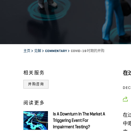
主页
见解
COMMENTARY
COVID-19 时期的并购
相关服务
在
并购咨询
DEC
阅读更多
Is A Downturn In The Market A
在
Triggering Event For
中
Impairment Testing?