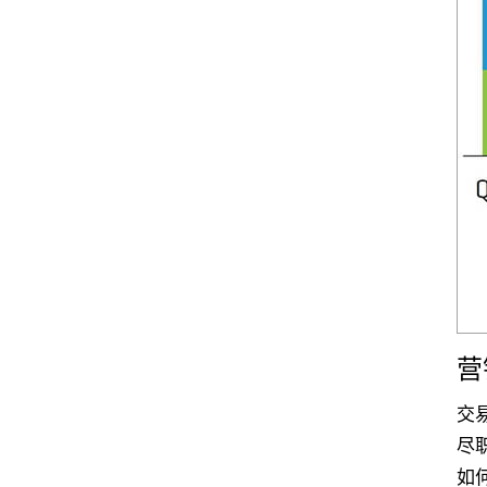
营
交
尽
如