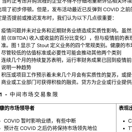
，当时正考虑并购流程的企业不得不仔细地重新评估相关环境。在 C
出现了初步停顿。但是，发布活动最近已反弹到 COVID 之前
定是否提前或推迟发布时，我们认为以下几点很重要：
疫情问题并未对业务和近期财务业绩造成实质性影响。虽然
前 (EBITDA) 收入或收益的百分比变化），但与疫情前
准。图 1 显示了 Stout 定义业务的四个常规类别。健
尽管较低的估值标准或必要性可能会推动其他两个类别
连续几个月的持续复苏表明，运行率财务成果已回到疫情前的
说明一种趋势
积压或项目工作预示着未来几个月会有实质性的复苏，或提
商业或工业部门可获得积极的融资。贷方为企业或行业提供
 1 - 中间市场交易象限
康的市场领导者
表现
COVID 暂时影响业绩，有些中断
预计在 COVID 之后仍将保持市场领先地位
T