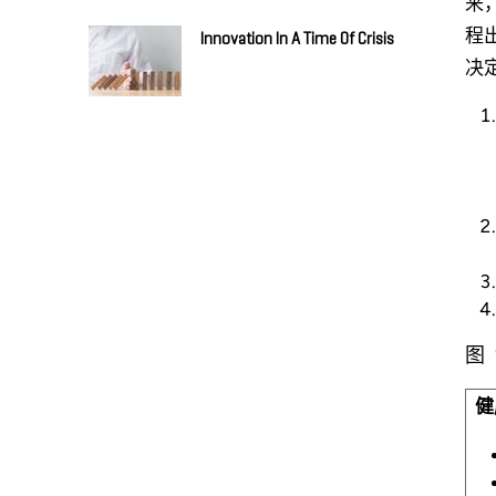
来
程
Innovation In A Time Of Crisis
决
图
健