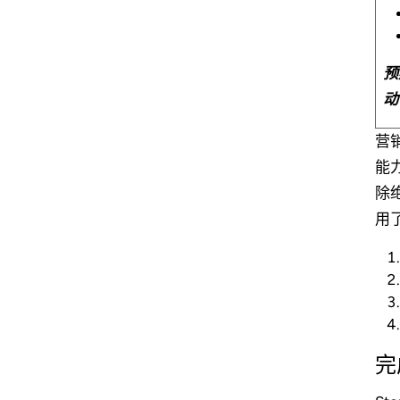
预
动
营
能
除
用
完