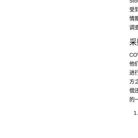
S
受
情
调
采
C
他
进
方
偿
的