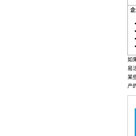
企
如
易
某
产