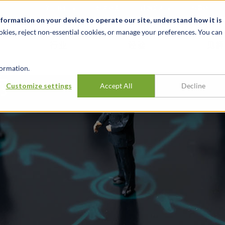
关于我们
新闻动态
诚聘英才
办事处
nformation on your device to operate our site, understand how it is
okies, reject non-essential cookies, or manage your preferences. You can
行业
经验
见解
ormation.
购
Customize settings
Accept All
Decline