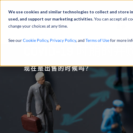
We use cookies and similar technologies to collect and store i
used, and support our marketing activities.
You can accept all co
change your choices at any time.
服务
See our
Cookie Policy
,
Privacy Policy
, and
Terms of Use
for more inf
COVID-19 时期的并
现在是出售的时候吗？