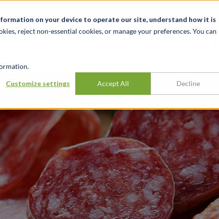
关于我们
新闻动态
诚聘英才
办事处
nformation on your device to operate our site, understand how it is
okies, reject non-essential cookies, or manage your preferences. You can
行业
经验
见解
ormation.
圆满完成肉制品制造商
Customize settings
Accept All
Decline