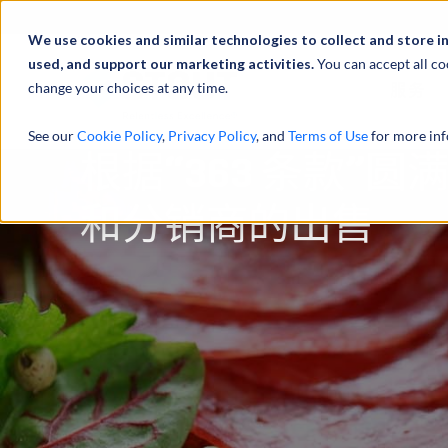
We use cookies and similar technologies to collect and store i
used, and support our marketing activities.
You can accept all co
change your choices at any time.
服务
See our
Cookie Policy
,
Privacy Policy
, and
Terms of Use
for more inf
根据“363 条款”
和分销商的出售