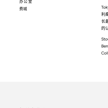
办公室
To
费城
利桑
长
的认
Sto
Ben
Co