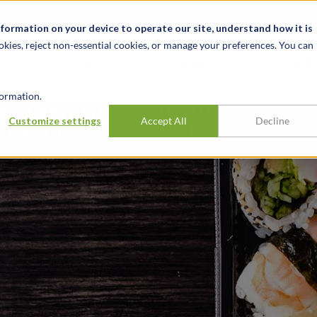
关于我们
新闻动态
诚聘英才
办事处
nformation on your device to operate our site, understand how it is
okies, reject non-essential cookies, or manage your preferences. You can
行业
经验
见解
ormation.
闲品牌的销售提供
Customize settings
Accept All
Decline