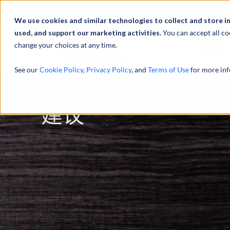
We use cookies and similar technologies to collect and store i
used, and support our marketing activities.
You can accept all co
change your choices at any time.
服务
See our
Cookie Policy
,
Privacy Policy
, and
Terms of Use
for more inf
为亚洲领先快速休
建议