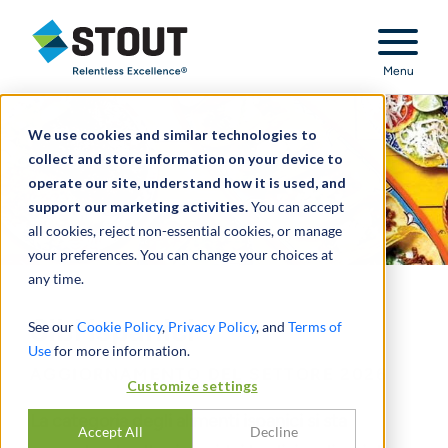
Stout Relentless Excellence
Menu
We use cookies and similar technologies to
collect and store information on your device to
operate our site, understand how it is used, and
support our marketing activities.
You can accept
all cookies, reject non-essential cookies, or manage
your preferences. You can change your choices at
any time.
Cibi ispanici
See our
Cookie Policy
,
Privacy Policy
, and
Terms of
Use
for more information.
AGGIORNAMENTO DEL SETTORE 2026
Customize settings
La categoria degli alimenti ispanici si sta
Accept All
Decline