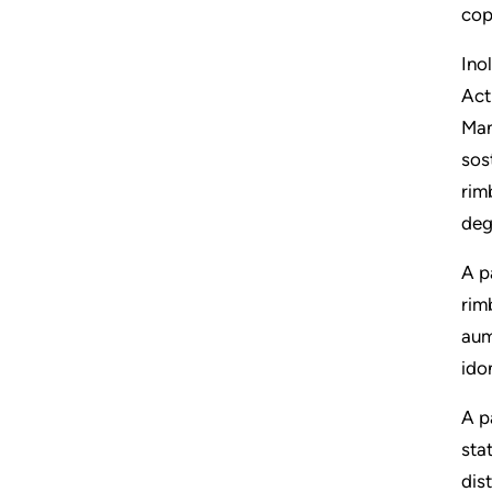
cop
Ino
Act
Man
sos
rim
deg
A p
rim
aum
ido
A p
sta
dis