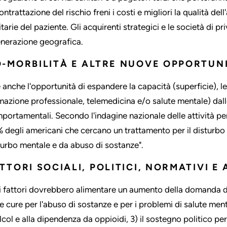
ontrattazione del rischio freni i costi e migliori la qualità de
itarie del paziente. Gli acquirenti strategici e le società di p
enerazione geografica.
-MORBILITÀ E ALTRE NUOVE OPPORTUN
è anche l'opportunità di espandere la capacità (superficie), le
mazione professionale, telemedicina e/o salute mentale) dall
portamentali. Secondo l'indagine nazionale delle attività per 
 degli americani che cercano un trattamento per il disturbo
turbo mentale e da abuso di sostanze".
TTORI SOCIALI, POLITICI, NORMATIVI E 
i fattori dovrebbero alimentare un aumento della domanda di 
le cure per l'abuso di sostanze e per i problemi di salute ment
alcol e alla dipendenza da oppioidi, 3) il sostegno politico pe