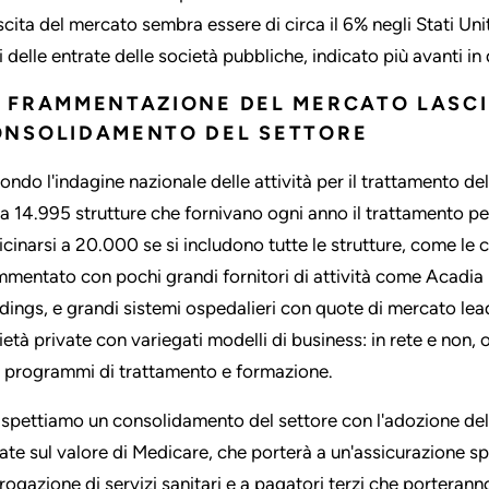
scita del mercato sembra essere di circa il 6% negli Stati Unit
i delle entrate delle società pubbliche, indicato più avanti i
 FRAMMENTAZIONE DEL MERCATO LASCIA
ONSOLIDAMENTO DEL SETTORE
ondo l'indagine nazionale delle attività per il trattamento del
ca 14.995 strutture che fornivano ogni anno il trattamento p
icinarsi a 20.000 se si includono tutte le strutture, come le 
mmentato con pochi grandi fornitori di attività come Acadia H
dings, e grandi sistemi ospedalieri con quote di mercato lea
ietà private con variegati modelli di business: in rete e non, 
i programmi di trattamento e formazione.
aspettiamo un consolidamento del settore con l'adozione del 
ate sul valore di Medicare, che porterà a un'assicurazione spo
rogazione di servizi sanitari e a pagatori terzi che porteranno 