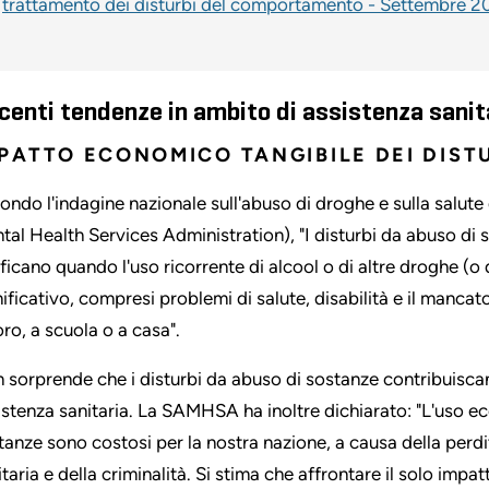
trattamento dei disturbi del comportamento - Settembre 2
centi tendenze in ambito di assistenza sanit
PATTO ECONOMICO TANGIBILE DEI DIST
ondo l'indagine nazionale sull'abuso di droghe e sulla sal
tal Health Services Administration), "I disturbi da abuso di
ificano quando l'uso ricorrente di alcool o di altre droghe (
nificativo, compresi problemi di salute, disabilità e il mancato
oro, a scuola o a casa".
 sorprende che i disturbi da abuso di sostanze contribuiscano
istenza sanitaria. La SAMHSA ha inoltre dichiarato: "L'uso ec
tanze sono costosi per la nostra nazione, a causa della perdita
itaria e della criminalità. Si stima che affrontare il solo impa