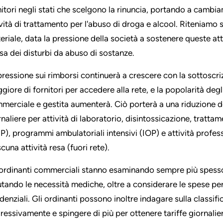
nitori negli stati che scelgono la rinuncia, portando a cambia
ività di trattamento per l'abuso di droga e alcool. Riteniamo
eriale, data la pressione della società a sostenere queste att
sa dei disturbi da abuso di sostanze.
pressione sui rimborsi continuerà a crescere con la sottoscr
giore di fornitori per accedere alla rete, e la popolarità degl
merciale e gestita aumenterà. Ciò porterà a una riduzione de
rnaliere per attività di laboratorio, disintossicazione, tratta
P), programmi ambulatoriali intensivi (IOP) e attività profess
cuna attività resa (fuori rete).
 ordinanti commerciali stanno esaminando sempre più spesso i
utando le necessità mediche, oltre a considerare le spese per 
idenziali. Gli ordinanti possono inoltre indagare sulla classifi
ressivamente e spingere di più per ottenere tariffe giornalie