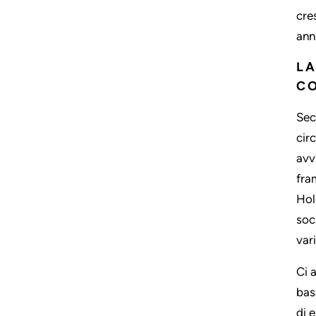
cre
ann
LA
C
Sec
cir
avv
fra
Hol
soc
var
Ci 
bas
di e