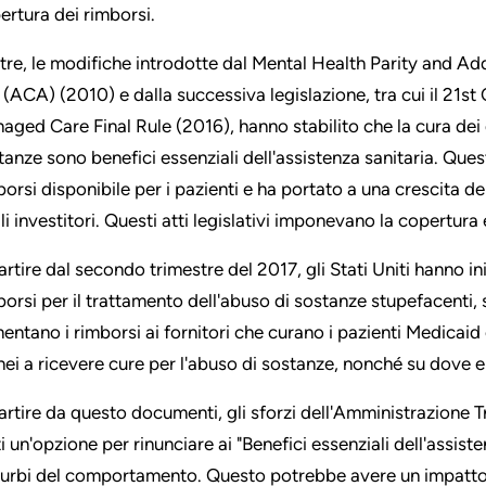
ertura dei rimborsi.
ltre, le modifiche introdotte dal Mental Health Parity and Ad
 (ACA) (2010) e dalla successiva legislazione, tra cui il 21
aged Care Final Rule (2016), hanno stabilito che la cura dei d
tanze sono benefici essenziali dell'assistenza sanitaria. Que
borsi disponibile per i pazienti e ha portato a una crescita de
li investitori. Questi atti legislativi imponevano la copertura 
artire dal secondo trimestre del 2017, gli Stati Uniti hanno i
borsi per il trattamento dell'abuso di sostanze stupefacenti
entano i rimborsi ai fornitori che curano i pazienti Medicaid e
nei a ricevere cure per l'abuso di sostanze, nonché su dove 
artire da questo documenti, gli sforzi dell'Amministrazione 
ti un'opzione per rinunciare ai "Benefici essenziali dell'assis
turbi del comportamento. Questo potrebbe avere un impatto ne