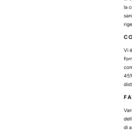
la c
san
rig
CO
Vi 
for
com
45%
dis
FA
Var
del
di 