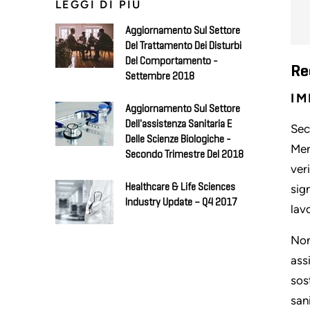
LEGGI DI PIÙ
Aggiornamento Sul Settore
Del Trattamento Dei Disturbi
Del Comportamento -
Re
Settembre 2018
IM
Aggiornamento Sul Settore
Dell'assistenza Sanitaria E
Sec
Delle Scienze Biologiche -
Men
Secondo Trimestre Del 2018
ver
Healthcare & Life Sciences
sig
Industry Update – Q4 2017
lav
Non
ass
sos
san