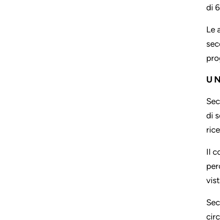
di 6
Le 
sec
pro
UN
Sec
di 
ric
Il 
per
vis
Sec
circ