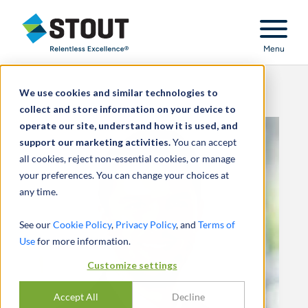
Stout Relentless Excellence
Menu
We use cookies and similar technologies to
collect and store information on your device to
operate our site, understand how it is used, and
support our marketing activities.
You can accept
all cookies, reject non-essential cookies, or manage
your preferences. You can change your choices at
any time.
See our
Cookie Policy
,
Privacy Policy
, and
Terms of
Use
for more information.
Customize settings
Accept All
Decline