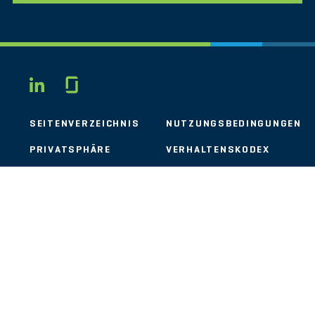
Glassdoor
LINKEDIN
SEITENVERZEICHNIS
NUTZUNGSBEDINGUNGEN
PRIVATSPHÄRE
VERHALTENSKODEX
COOKIES
KONTAKT
STOUT LOGO
© 2026 Stout Risius Ross, LLC | Stout is not a CPA firm.