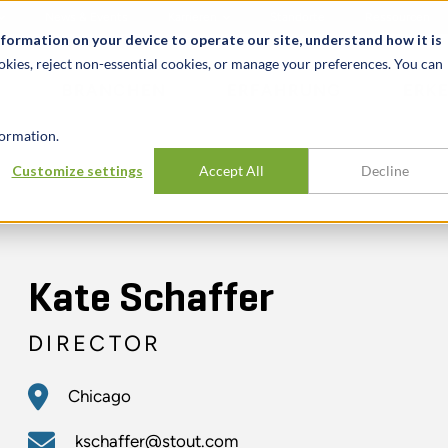
News & Events
Karrieren
Standorte
Ressourcen
nformation on your device to operate our site, understand how it is
okies, reject non-essential cookies, or manage your preferences. You can
BRANCHEN
ERFAHRUNG
ERK
ormation.
Customize settings
Accept All
Decline
Kate Schaffer
DIRECTOR
Chicago
kschaffer@stout.com