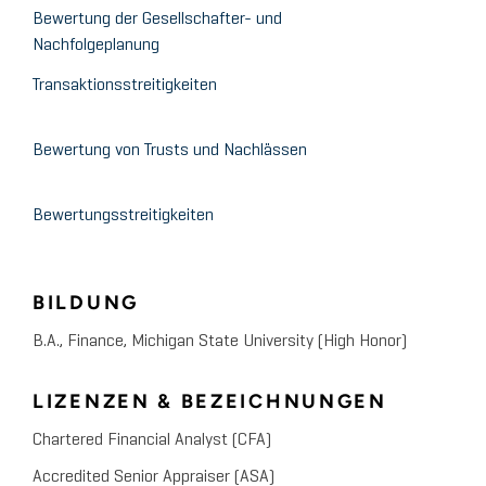
Decisions
Bewertung der Gesellschafter- und
Nachfolgeplanung
Walsh College Master of Accountancy Program
Transaktionsstreitigkeiten
August 2008
Business Valuation Issues in
Bewertung von Trusts und Nachlässen
Bankruptcy
Bewertungsstreitigkeiten
BILDUNG
B.A., Finance, Michigan State University (High Honor)
LIZENZEN & BEZEICHNUNGEN
Chartered Financial Analyst (CFA)
Accredited Senior Appraiser (ASA)