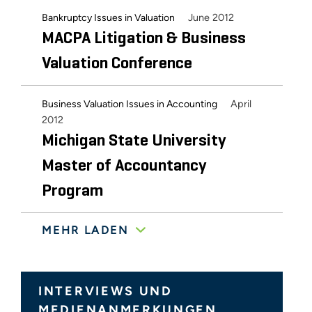
June 2012
Bankruptcy Issues in Valuation
MACPA Litigation & Business
Valuation Conference
April
Business Valuation Issues in Accounting
2012
Michigan State University
Master of Accountancy
Program
MEHR LADEN
March
Business Valuation Resources Webinar
2012
Webinar
Business Valuation Issues in
INTERVIEWS UND
Bankruptcy
MEDIENANMERKUNGEN