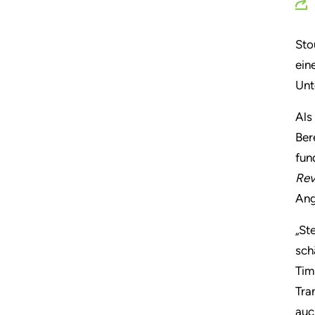
Sto
ein
Unt
Als
Ber
fun
Rev
Ang
„St
sch
Tim
Tra
auc