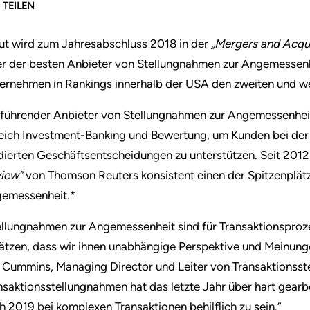
TEILEN
ut wird zum Jahresabschluss 2018 in der
„Mergers and Acqu
er der besten Anbieter von Stellungnahmen zur Angemessenhe
ernehmen in Rankings innerhalb der USA den zweiten und we
 führender Anbieter von Stellungnahmen zur Angemessenheit
eich Investment-Banking und Bewertung, um Kunden bei der D
dierten Geschäftsentscheidungen zu unterstützen. Seit 2012 
iew”
von Thomson Reuters konsistent einen der Spitzenplätz
emessenheit.*
ellungnahmen zur Angemessenheit sind für Transaktionsproze
ätzen, dass wir ihnen unabhängige Perspektive und Meinungen
 Cummins, Managing Director und Leiter von Transaktionsst
nsaktionsstellungnahmen hat das letzte Jahr über hart gearbe
h 2019 bei komplexen Transaktionen behilflich zu sein.”