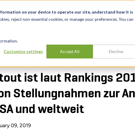
News & Events
Karrieren
Standorte
Ressourcen
nformation on your device to operate our site, understand how it is
okies, reject non-essential cookies, or manage your preferences. You can
BRANCHEN
ERFAHRUNG
ERK
ormation.
Customize settings
Accept All
Decline
 RANKINGS 2018 EIN TOP-ANBIETER VON STELLUNGNAHMEN ZUR ANGEMESSENHEIT I
tout ist laut Rankings 20
on Stellungnahmen zur A
SA und weltweit
uary 09, 2019