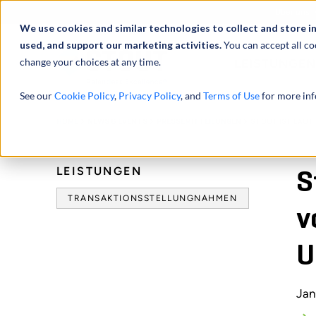
Über uns
We use cookies and similar technologies to collect and store i
used, and support our marketing activities.
You can accept all co
change your choices at any time.
LEISTUNGEN
See our
Cookie Policy
,
Privacy Policy
, and
Terms of Use
for more inf
HOME
NEWS & EVENTS
PRESSEMITTEILUNGEN
STOUT IST LAUT
LEISTUNGEN
S
TRANSAKTIONSSTELLUNGNAHMEN
v
U
Jan