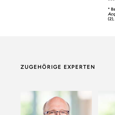
* B
Acq
(2),
ZUGEHÖRIGE EXPERTEN