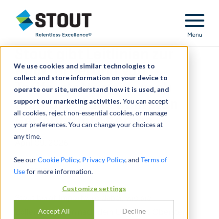
Stout Relentless Excellence
Menu
Stout gibt Leitlinien zur
We use cookies and similar technologies to
Rückforderung von
collect and store information on your device to
Tariferstattungen nach
operate our site, understand how it is used, and
support our marketing activities.
dem Urteil des Obersten
You can accept
all cookies, reject non-essential cookies, or manage
Gerichtshofs heraus
your preferences. You can change your choices at
any time.
April 09, 2026
See our
Cookie Policy
,
Privacy Policy
, and
Terms of
TEILEN
Use
for more information.
Customize settings
Stout berät Importeure dabei, wie sie
Zollerstattungen nach dem Urteil des Obersten
Accept All
Decline