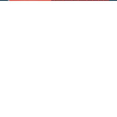
KOMMENTAR
Tariffs & Trade Wars: Accounting &
Financial Reporting Considerations
ALLE ÄHNLICHEN ERKENNTNISSE