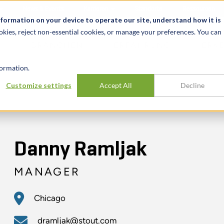
News & Events
Karrieren
Standorte
Ressourcen
nformation on your device to operate our site, understand how it is
okies, reject non-essential cookies, or manage your preferences. You can
BRANCHEN
ERFAHRUNG
ERK
ormation.
Customize settings
Accept All
Decline
Danny Ramljak
MANAGER
Chicago
dramljak@stout.com